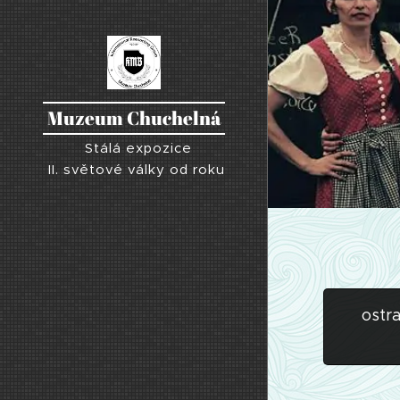
Muzeum Chuchelná
Stálá expozice
II. světové války od roku
1938-1945
ostr