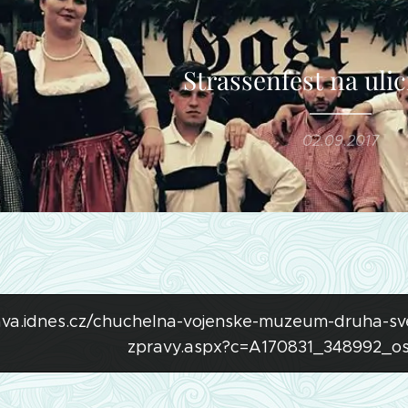
Strassenfest na uli
02.09.2017
ava.idnes.cz/chuchelna-vojenske-muzeum-druha-sve
zpravy.aspx?c=A170831_348992_o