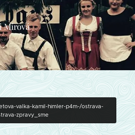
ci Mírová
tova-valka-kamil-himler-p4m-/ostrava-
strava-zpravy_sme